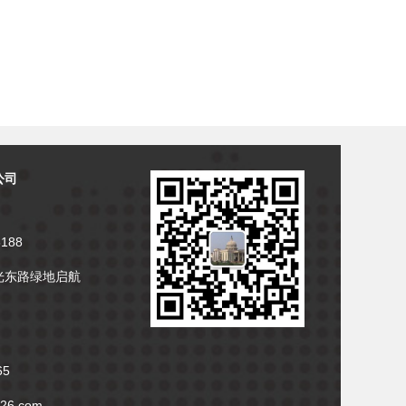
公司
6188
光东路绿地启航
65
26.com