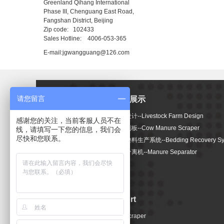
Greenland Qihang International
Phase III, Chenguang East Road,
Fangshan District, Beijing
Zip code: 102433
Sales Hotline: 4006-053-365
E-mail
:
jgwangguang@126.com
请您留言
新闻动态
产品展示
公司新闻 -
牧场设计--Livestock Farm Design
感谢您的关注，当前客服人员不在
Company
智能刮板--Cow Manure Scraper
线，请填写一下您的信息，我们会
尽快和您联系。
News
卧床垫料生产系统--Bedding Recovery Sy
行业新闻 -
固液分离机--Manure Separator
Industry news
技术支持 Support
智能刮板 -- Manure Scraper