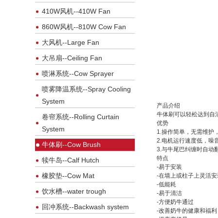
410W风机--410W Fan
860W风机--810W Cow Fan
大风机--Large Fan
大吊扇--Ceiling Fan
喷淋系统--Cow Sprayer
喷雾降温系统--Spray Cooling
System
产品介绍
牛体刷可以轻松达到自
卷帘系统--Rolling Curtain
优势
System
1.操作简单，无需维护
2.电机运行速度低，
牛体刷--Cow Brush
3.与牛尾巴纠缠时自动
特点
犊牛岛--Calf Hutch
-易于安装
橡胶垫--Cow Mat
-在墙上或柱子上灵活安
-低能耗
饮水槽--water trough
-易于清洁
-方便奶牛通过
回冲系统--Backwash system
-改善奶牛的健康和福利