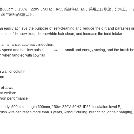
度600cm； 150w，220V，50HZ，IP55,绝缘等级F级； 采用进口刷丝，
为国产刷丝的3倍以上。
 easily achieve the purpose of self-cleaning and reduce the dirt and parasites o
lation of the cow, keep the cowhide hair clean, and increase the feed intake.
 maintenance, automatic induction.
w speed and has low noise; the power is small and energy saving, and the brush bod
on when tangled with cow tail
on wall or column
ion
e of cows
nd welfare
ction performance
h body: 500mm; Length 600mm; 150w, 220V, 50HZ, IP55, insulation level F;
brush wire can reach more than 3 years, without curling, branching, or hair hanging, a