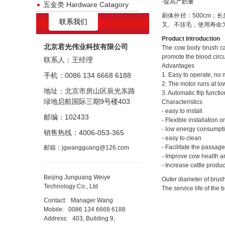
-提高产奶量
五金类 Hardware Catagory
刷体外径：500cm；长
联系我们
叉、不挂毛，使用寿命
Product Introduction
北京君光伟业科技有限公司
The cow body brush can
promote the blood circu
联系人：王经理
Advantages
手机：0086 134 6668 6188
1. Easy to operate, no
2. The motor runs at lo
地址：北京市房山区辰光东路
3. Automatic flip functi
绿地启航国际三期9号楼403
Characteristics
- easy to install
邮编：102433
- Flexible installation 
- low energy consumpt
销售热线：4006-053-365
- easy to clean
- Facilitate the passag
邮箱：
jgwangguang@126.com
- Improve cow health a
- Increase cattle produ
Beijing Junguang Weiye
Outer diameter of brus
Technology Co., Ltd
The service life of the 
Contact: Manager Wang
Mobile:
0086 134 6668 6188
Address: 403, Building 9,