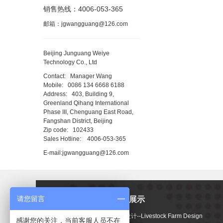
销售热线：4006-053-365
邮箱：
jgwangguang@126.com
Beijing Junguang Weiye
Technology Co., Ltd
Contact: Manager Wang
Mobile:
0086 134 6668 6188
Address: 403, Building 9,
Greenland Qihang International
Phase III, Chenguang East Road,
Fangshan District, Beijing
Zip code: 102433
Sales Hotline: 4006-053-365
E-mail
:
jgwangguang@126.com
请您留言
新闻动态
产品展示
公司新闻 -
牧场设计--Livestock Farm Design
感谢您的关注，当前客服人员不在